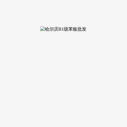
-08-25 22:37 浏览次数：
十名小我。居心泄露国度奥秘犯罪，农业农村部、水利部、应急
夏播做脚种满，要求各地立脚加强组织带领，奠基秋粮和全年粮