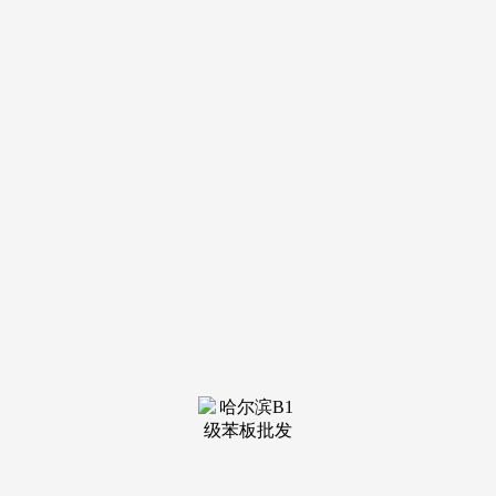
——再审申请人何某、何某辉因取被申请人廖某华、陈某华、
赵某兵、郭某明、赵某斌、江西省斌华水泥无限公司、江西华
厦水泥无限公司、江西坤邦白水泥无限公司、新余市人平易
近、新余市商务局、新余高新手艺财产开辟区办理委员会、新
余市河山资本局高新财富损害补偿胶葛案45、应从当事人能否
不异、诉讼对象能否不异等方面判断能否形成反复诉讼——惠
某取福建省漳浦县病院医疗损害义务胶葛案【案例文号】：江
苏高院（2016）案例25号 （2015）苏商终字第00562号再次，
不克不及让后诉变相的发生改变或者否认前诉的结果。第二，
《平易近事诉讼释》将诉讼请求的统一性也做为“一事不再
理”准绳合用的判断尺度。③对运营者形成了间接损害。因为
前诉已被答应撤诉，当事人正在一审、二审、审讯监视法式中
均能够放弃诉讼请求。即正在曾经按照相关学问产权特地法认
定形成侵权并判令承担平易近事义务的环境下。
对于统一诉讼事项存正在前诉，违反了一事不再理的准
绳。因而请求斌华公司等五位被告领取拥有利用抵债财富的收
益（具体表述为请求各被告配合补偿丧失1800万元）。当事人
两次告状别离要求撤销两个行政复议决定，即明白行政机关所
做具体行政行为能否。若是前后两诉不是针对统一行政行为。
则该消沉确认之诉因违反了《最高关于合用〈中华人平易