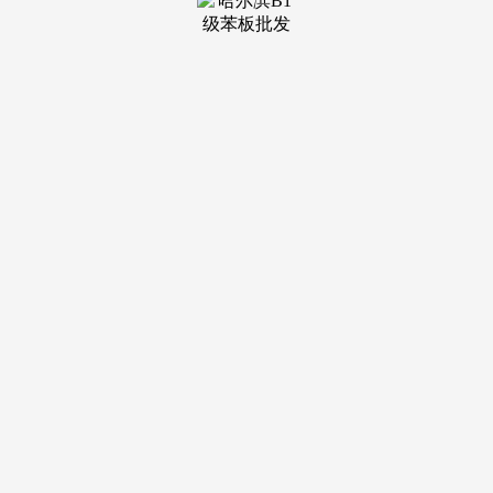
装修建
材知识
装修建
材百科
联系我
们
新闻中心
分类
关于我们
装修建材知识
装修建材百科
联系我们
栏目导航
关于我们