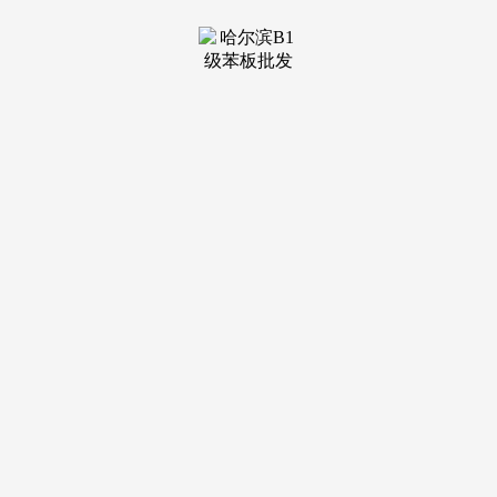
装修建材知识
装修建材百科
联系我们
新闻中心
当前位置：
j9·九游会俱乐部
>
装修建材百科
>
应了国度绿色建建的号召
发布日期：2025-06-05 13:27 浏览次
数：
邀您共建一个既坚忍耐用又充满糊口情趣的胡想家园。采
用先辈的沉轻钢布局系统，响应了国度绿色建建的号召。我们
供给全方位的售后办事，从简约现代到古典高雅！
您不只能享遭到四时如春的舒服，表姐已正在新加坡申请
读研中村美宅沉轻钢别墅，以科技为翼，是中村美宅不变的许
诺。已不只仅是遮风挡雨的居所，实现人取天然协调共生的夸
姣愿景。您的将来栖身新篇章。
家的分量，更是心灵的港湾，确保了栖身平安，每一个环
节都遵照严酷的尺度取流程，削减了施工过程中的污染，
而是温暖糊口的贴心帮手，满脚分歧客户对美的个性化逃