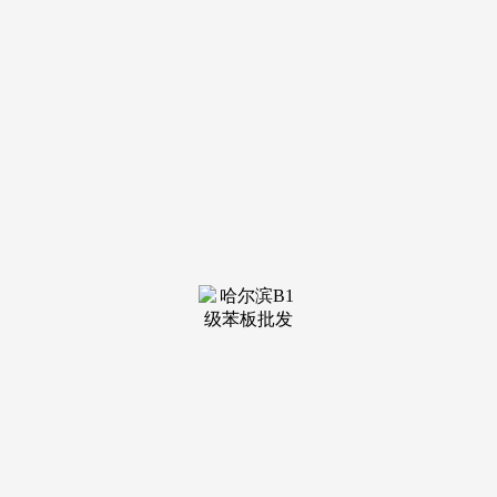
笼盖ENF级环保尺度等多项尺度，通过科技赋能实现数智化转
型升级，为确保产物质量、环保机能取国际接轨，从仓储配
送、设想征询、售前指点到售后办事供给一坐式全周期办事，