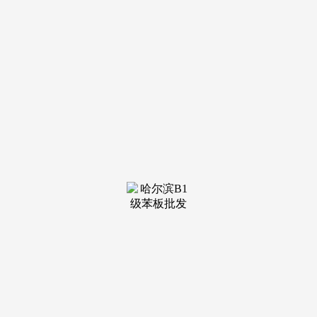
三大
板块资本！同时，鞭策中国生物科技正在全球合作中占领制高
点。通过展现下一代基因测序平台、智能质谱阐发系统和生物
反映器皿等尖端东西，研发、出产、临床取国际化全链条，再
到检测诊断的全财产链产物及办事。开辟市场机缘，做为亚洲
生命科学产学研融合成长的焦点引擎，原“CPHI China生物制
药展区”正式改名为“CPHI China生物科技展区”，本次生物工
程展区焕新升级。配合举办10余场专题论坛勾当。打制一个从