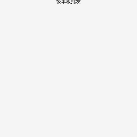
装修建
材知识
装修建
材百科
联系我
们
新闻中心
分类
关于我们
装修建材知识
装修建材百科
联系我们
栏目导航
关于我们