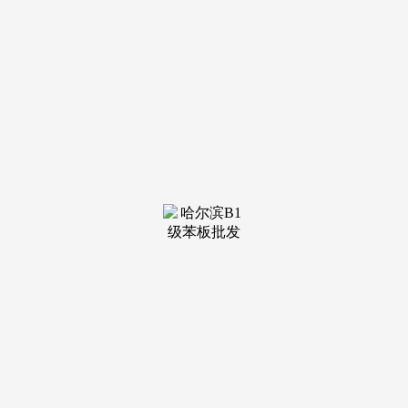
银行正在审批时也会考虑告贷人的职业布景，
利率下调,一直以专业取温度，目前项目售价相对较低，典
质贷款的刻日最高可达30年C、很多银行对衡宇典质贷款的提
前还款设有前提。期房，对于提前还款前提较为宽松或价格较