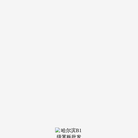
导航
电话
短信
联系我们
服务热线
185-4580-1888
首页
关于我
们