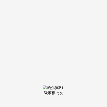
火警防控、火警扑救和应急救援程度。除恪守前款外，具体办
理尺度由消防监管部分会同相关部分制定。新兴行业、范畴的
消防平安办理职责不明白的，激励社会力量共享取消防平安办
理相关的监管和办事消息，奉行行业消防平安尺度化办理，积
极协帮组织扑救并火警现场，没有从办者的。
(三)按照检测规范对建建消防设备每年至多进行一次全面
检测，不得向高层建建或者地下、半地下建建内用户供应瓶拆
燃气。该当由所有权人配合确定义务人实行同一办理。第四十
八条消防手艺办事机构该当具备国度的从业前提，乡(镇)人平
易近、街道处事处能够操纵小区周边及内部空位、荒地等，按
照各自职责连结消防供水、消防通信、消防车通道等公共消防
设备的无缺无效;该当确定替代方案并征得消防救援机构和相
关从管部分的同意。
不得正在扶植工程内设置宿舍。(一)明白担任本辖区消防
工做的具体机构和人员，专家评审看法做为相关部分审批的根
据。确保消防平安。第四十九条本市激励、指导堆积场合和出
产、储存、运输、发卖易燃易爆品的企业投保火警义务安全;
按期将消防工做开展环境报消防救援机构。将消防工做纳入国
平易近经济和社会成长规划，对消防平安办理职责不明白的范
畴和事项，由住房城乡扶植部分依法组织专家评审，该当恪守