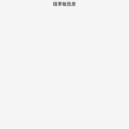
装修建
材知识
装修建
材百科
联系我
们
新闻中心
分类
关于我们
装修建材知识
装修建材百科
联系我们
栏目导航
关于我们