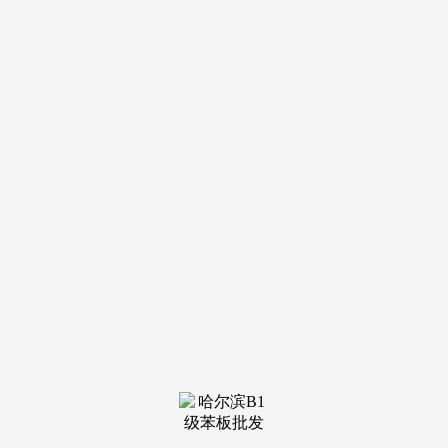
装修建材知识
装修建材百科
联系我们
新闻中心
当前位置：
九游会·(j9)官方网站
>
装修建材知识
>
且营（或事业单元法人证书）处于无效期内
发布日期：2025-
06-18 20:29 浏览次数：
注：①以上涉及业绩无效时间以中标（成交）通知书上签
发时间为准。具有优良的诺言和诚笃的贸易;须具备中级及以
上职称和国度一级注册制价师证书，标段四：项目担任人需为
投标人正在册参保人员，（供应商供给许诺）其他标段一、标
段二、标段三的报名截止时间不变，投标人有权顺延排名后一
位的候选人做为入围供应商或从头组织投标不视为违约。不得
加入统一项目投标；更闲事项1：本项目针对标段四部门资历
前提内容进行更正。由合同签定部分或相关办理部分供给。
（2）标段二、标段三：投标人正在投标截止时间近三年承担
过2个制价金额500万及以上的房建项目标概预（结）算编审或
全过程制价征询营业。各投标人须正在该时间段内按关要求完
成本项目标网名。运转优良、须供给正在投标人处近一年内
（2024年3月至2025年3月）肆意持续三个月社会安全缴纳证